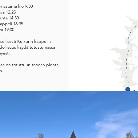
 satama klo 9:30
va 12:25
anta 14:30
kappeli 16:35
ta 19:00
llisesti Kulkurin kappelin
hdollisuus käydä tutustumassa
hyesti.
ssa on totuttuun tapaan pientä
a.