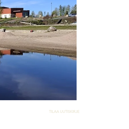
TILAA UUTISKIRJE
Liity Tarjanteen ja Hopealinjojen
postituslistalle ja kerro meille mistä sinä