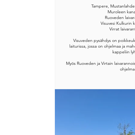
Tampere, Mustanlahden
Muroleen kana
Ruoveden laivar
Visuvesi Kulkurin 
Virrat laivaran
Visuveden pysähdys on poikkeukse
laiturissa, jossa on ohjelmaa ja ma
kappeliin ly
Myös Ruoveden ja Virtain laivarannoi
ohjelma