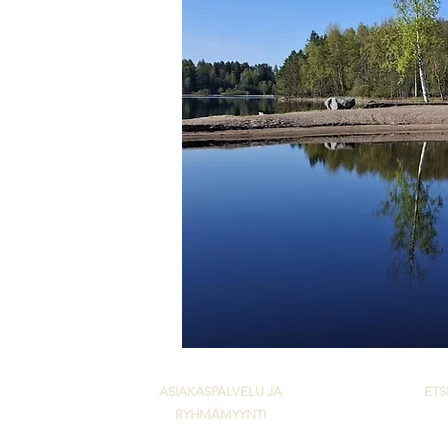
ASIAKASPALVELU JA
ETS
RYHMÄMYYNTI
Ta
asiakaspalvelu@hopealinjat.fi