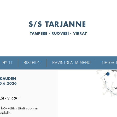
S/S TARJANNE
TAMPERE - RUOVESI - VIRRAT
HYTIT
RISTEILYT
RAVINTOLA JA MENU
TIETOA 
 KAUDEN
3.6.2026
SI - VIRRAT
i höyrytään tänä vuonna
aululla.