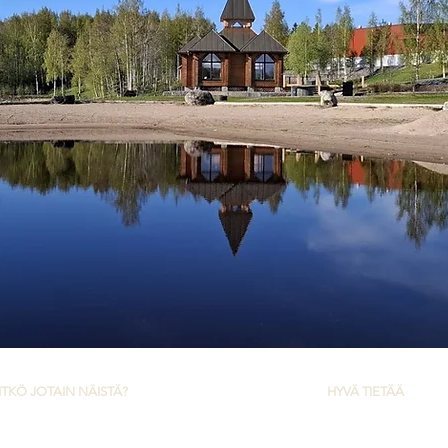
ITKÖ JOTAIN NÄISTÄ?
HYVÄ TIETÄÄ
rjanteen reittimatkat
Yleiset ehdot ja tietosuoja
Tarjanteen risteilyt
Tietoa Tarjanteesta