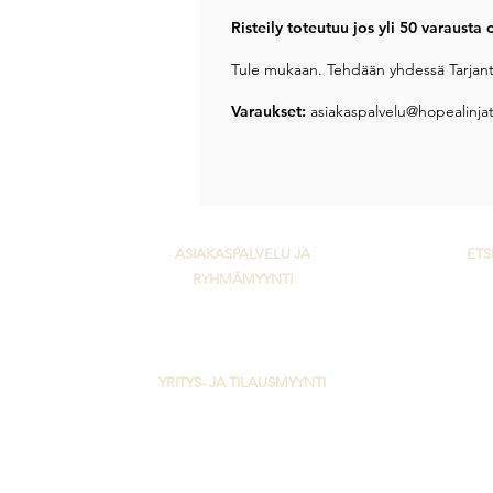
Risteily toteutuu jos yli 50 varausta
Tule mukaan. Tehdään yhdessä Tarjante
Varaukset:
asiakaspalvelu@hopealinjat.
ASIAKASPALVELU JA
ETS
RYHMÄMYYNTI
Ta
asiakaspalvelu@hopealinjat.fi
010 422 5600
YRITYS- JA TILAUSMYYNTI
myyntipalvelu@hopealinjat.fi
010 422 5699