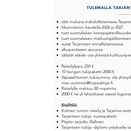
TULEMALLA TARJAN
olet mukana mahdollistamassa Tarjan
liikennöinnin kaudella 2026 ja 2027
tuet suomalaisen konepajateollisuuden
tuet suomalaisen matkustajaliikenteen 
autat Tarjanteen ennallistamisessa
alkuperäiseen asuunsa
säilytät elävän osa yhteistä kulttuuri
Risteilylippu 250 €
10 hengen tukipaketti 2000 €
Vapaaehtoinen tukisumma, ole yhteyd
mari.vuorinen@hopealinjat.fi
Risteilylle mahtuu 80 nopeinta.
2000 € tai yli lahjoittavat saavat logonsa
Sisältää:
Kolmen tunnin risteily ja Tarjanne-esitt
Tarjanteen tukija -tuotepaketti
Pöytiin tarjoiltu illallinen
Tarjanteen tukija -diplomi yritykselle ta