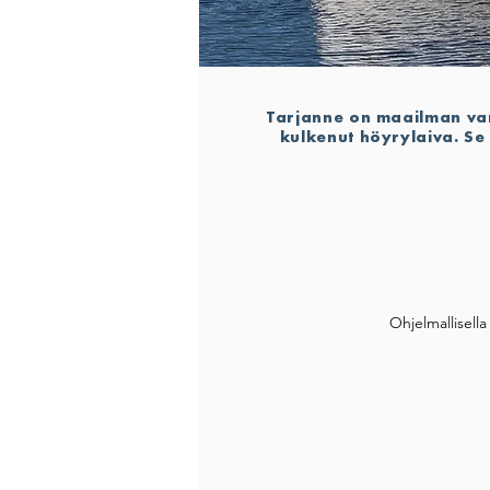
Tarjanne on maailman van
kulkenut höyrylaiva. Se
Oy Runoiljan tien helmi, höyrylaiv
kanavan kautta Ruovedel
Ohjelmallisella 
on elämänsä aikana toiminut mu
Tarjanne on viimeinen pitkän linja
matkustajahöyrylaiva. Matkan a