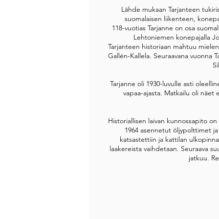
Tarjanne siirtyi kulkemaan koivuhaloi
Lähde mukaan Tarjanteen tukirist
suomalaisen liikenteen, konepaja
Matkustajille muutos näyttäytyi
118-vuotias Tarjanne on osa suomala
Lehtoniemen konepajalla Joroi
Pitkää reittiä ajavan höyrylaivan pa
Tarjanteen historiaan mahtuu mielenk
piirun verran kohti a
Gallén-Kallela. Seuraavana vuonna Tar
Si
Tarjanne oli 1930-luvulle asti oleelli
vapaa-ajasta. Matkailu oli näet 
Historiallisen laivan kunnossapito o
1964 asennetut öljypolttimet ja -
katsastettiin ja kattilan ulkopi
laakereista vaihdetaan. Seuraava suur
jatkuu. Re