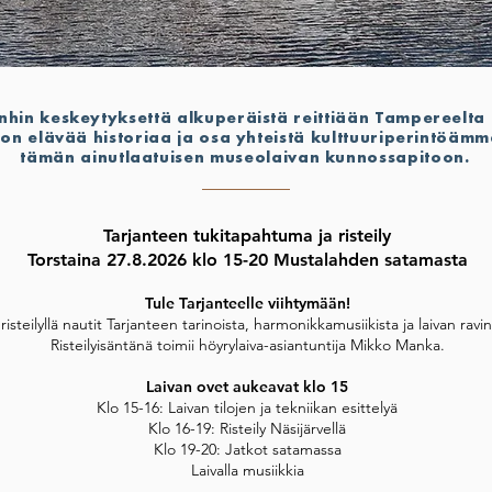
hin keskeytyksettä alkuperäistä reittiään Tampereelta 
 on elävää historiaa ja osa yhteistä kulttuuriperintöä
tämän ainutlaatuisen museolaivan kunnossapitoon.
TIETOA TARJANTEESTA
Tarjanteen tukitapahtuma ja risteily
a Tarjanne risteilee perinteisellä reitillään Tampere-Virrat-Tampere. Reit
Torstaina 27.8.2026 klo 15-20 Mustalahden satamasta
le ja sieltä edelleen Virroille. Tarjanteen reitin varrelle mahtuu monia mi
Tule Tarjanteelle viihtymään!
risteilyllä nautit Tarjanteen tarinoista, harmonikkamusiikista ja laivan ravi
S/S Tarjanne, vuonna 1908 rakennettu höyrylaivalegenda,
Risteilyisäntänä toimii höyrylaiva-asiantuntija Mikko Manka.
un muassa sotalaivana ensimmäisessä maailmansodassa sekä ollut mukan
S/S Kurun pelastustöissä vuonna 1929.
Laivan ovet aukeavat klo 15
Klo 15-16: Laivan tilojen ja tekniikan esittelyä
n matkustajahöyrylaiva Suomessa ja maailman vanhin edelleen liikenteessä
Klo 16-19: Risteily Näsijärvellä
ikana matkustajat pääsevät kokemaan kuuluisan höyrypillin vihellyksen ja
Klo 19-20: Jatkot satamassa
Akseli Gallen-Kallelan suunnittelemassa ravintolassa.
Laivalla musiikkia