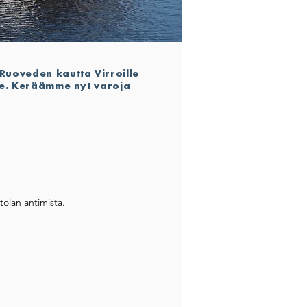
Ruoveden kautta Virroille
mme. Keräämme nyt varoja
ti kulkee Näsijärveä pitkin Muroleen
elenkiintoisia kohteita.
ntolan antimista.
a Siilinkarin edustalla uponneen
 oleva alkuperäistä reittiä kulkeva
 nauttimaan ravintolan antimista