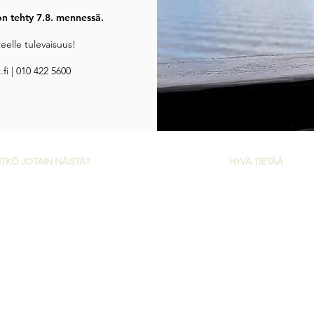
 on tehty 7.8. mennessä.
elle tulevaisuus!
fi
| 010 422 5600
ITKÖ JOTAIN NÄISTÄ?
HYVÄ TIETÄÄ
rjanteen reittimatkat
Yleiset ehdot ja tietosuoja
Tarjanteen risteilyt
Tietoa Tarjanteesta
Ravintola ja menut
Yhteystiedot
Ryhmille
Bike & Boat -paketti
Lahjakortit
Oiva-raportti