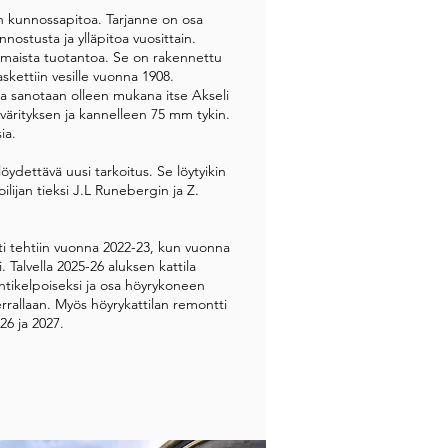
onsa, jolloin öljypolttimet ja -tankit
en kunnossapitoa. Tarjanne on osa
nostusta ja ylläpitoa vuosittain.
vina halkopinoina päätesatamissa.
timaista tuotantoa. Se on rakennettu
askettiin vesille vuonna 1908.
ttämisestä vei Tarjannetta taas yhden
ssa sanotaan olleen mukana itse Akseli
ineeseen siirtymisessä.
 värityksen ja kannelleen 75 mm tykin.
ia.
löydettävä uusi tarkoitus. Se löytyikin
ilijan tieksi J.L Runebergin ja Z.
tti tehtiin vuonna 2022-23, kun vuonna
. Talvella 2025-26 aluksen kattila
intikelpoiseksi ja osa höyrykoneen
errallaan. Myös höyrykattilan remontti
26 ja 2027.