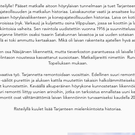
lla kaudesta 2023 eteenpäin. Aluksen kattila uusittiin alkuperäiseen muoto
eilylle! Pääset matkalle aitoon höyrylaivan tunnelmaan ja tuet Tarjante
poistettiin ja tulipesiin rakennettiin uuni- ja vetoluukut sekä arinat.
teollisuuden ja matkailun historiaa. Laivakaunotar vaatii ja ansaitsee kun
 öljypoltinten kohinan lakkaamisena ja historialliselle laivalle hyvin sopi
isen höyrylaivaliikenteen ja konepajateollisuuden historiaa. Laiva on ko
sissa (nyk. Varkaus) ja kuljetettu osina Vilppulaan, jossa se koottiin ja l
luu biopolttoaineeseen on Suomessa merkkitapaus. Päätös polttopuun käy
iintoisia vaiheita. Sen ravintola uudistettiin vuonna 1916 ja suunnittelu
lkuperäistä asuaan ja suuntaa samalla tulevaisuuteen uusiutuvaan polttoa
janne liitettiin osaksi tsaarin Satakunnan laivastoa ja sai uuden sotaisan
llä ei toki ammuttu kertaakaan. Mikä oli laivan rakenteita ajatellen hyvä as
Lisää Tarjanteen historiaa ajanmies.fi -sivustolla
nen osa Näsijärven liikennettä, mutta tieverkoston parantuessa oli laivalle 
elintason noustessa kasvattanut suosiotaan. Matkailijareitti nimettiin Runo
Topeliuksen mukaan.
n vaativa työ. Tarjannetta remontoidaan vuosittain. Edellinen suuri remon
säiliöt purettiin ja aluksen kattila muutettiin takaisin halkolämmitteiseksi
nnat kunnostettiin. Keväällä alkuperäinen höyrykone kunnostetaan liikennö
i remontti liittyy uunien arinoihin, jotka on tarkoistus ennallistaa uuni k
montit ovat välttämättömiä laivan liikennöinnin turvaamiseksi kaudella 20
Risteilyllä kuulet lisää Tarjanteen mielenkiintoista historiaa.