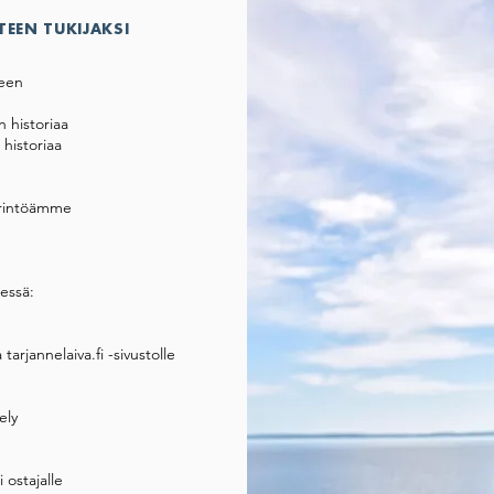
TEEN TUKIJAKSI
teen
 historiaa
historiaa
perintöämme
essä:
 tarjannelaiva.fi -sivustolle
ely
i ostajalle