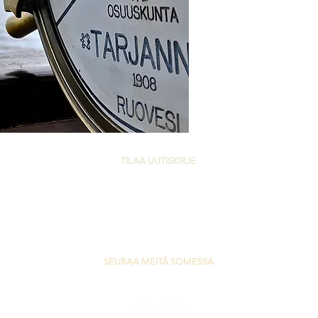
TILAA UUTISKIRJE
Liity Tarjanteen ja Hopealinjojen
postituslistalle ja kerro meille mistä sinä
haluaisit kuulla lisää.
Liity listalle >
SEURAA MEITÄ SOMESSA
#tarjanne #pyhänäsi #bikeandboat